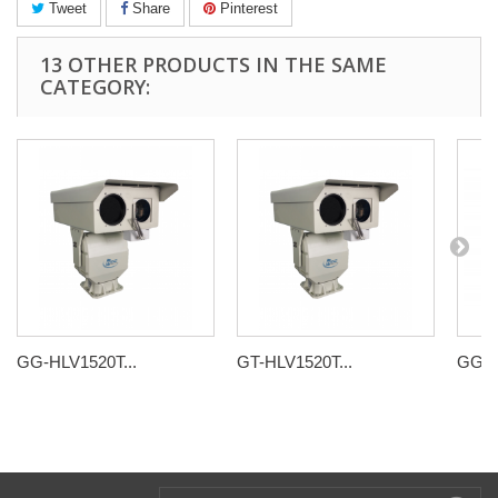
Tweet
Share
Pinterest
13 OTHER PRODUCTS IN THE SAME
CATEGORY:
GG-HLV1520T...
GT-HLV1520T...
GG-W