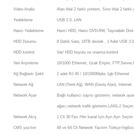
Video Analiz
Alan ihlal 2 farklı yöntem, Sınır ihlal 2 farkl
Yedekleme
USB 2.0, LAN
Harici Yedekleme
Harici HDD, Harici DVD-RW, Taşınabilir Disk
HDD Durumu
8 Dahili Sata; 18TB destek , 1 Adet USB 3.0
HDD kontrol
Var/ HDD boyutu ve onarma kontrol
Veri Arşivleme
10/1000 Ethernet, Uzak Erişim, FTP,Server,
Ağ Bağlantı Şekli
2 adet RJ 45 / 10/1000Mpbs 1gb Ethernet
Network Ağ
LAN (Yerel Ağ), WAN (Geniş Alan), Internet
Network Ayar
Bağlı kullanıcı sayısı gösterim, network ayar
ağacı,network trafik gösterim,LAN1-2 Seçim
Network Akış
1 Ch 30 Fps /Her kanal İçin Ayrı Ayrı Seçim
CMS yazılım
49 ve 64 Ch Network Yazılım Türkçe-İngilizc