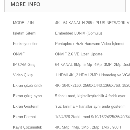
MORE INFO
MODEL / IN
4K - 64 KANAL H.265+ PLUS NETWORK 
İşletim Sitemi
Embedded LUNIX (Gömülü)
Fonksiyoneller
Pentaplex / Hızlı Hardware Video İşlemci
ONVIF
ONVIF 2.6 VE Üzeri Update
IP CAM Giriş
64 KANAL 8Mp- 5 Mp- 4Mp- 3MP- 2Mp Dest
Video Çıkış
1 HDMI 4K ,2 HDMI 2MP / Homolog ve VG
Ekran çözünürlük
4K- 3840×2160, 2560X1440,1366X768, 1920
Ekran çıkış ayarı
5 farklı mod, kişiselleştirebilir 4 farklı ayar
Ekran Gösterim
Yüz tanıma + kanallar aynı anda gösterim
Ekran Format
1/2/4/6/8 2farklı mod 9/10/16/24/25/36/49/6
Kayıt Çözünürlük
4K, 5Mp, 4Mp, 3Mp , 2Mp ,1Mp , 960H