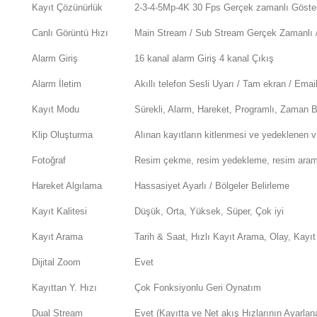
Kayıt Çözünürlük
2-3-4-5Mp-4K 30 Fps Gerçek zamanlı Göste
Canlı Görüntü Hızı
Main Stream / Sub Stream Gerçek Zamanlı 
Alarm Giriş
16 kanal alarm Giriş 4 kanal Çıkış
Alarm İletim
Akıllı telefon Sesli Uyarı / Tam ekran / Ema
Kayıt Modu
Sürekli, Alarm, Hareket, Programlı, Zaman Be
Klip Oluşturma
Alınan kayıtların kitlenmesi ve yedeklenen v
Fotoğraf
Resim çekme, resim yedekleme, resim ara
Hareket Algılama
Hassasiyet Ayarlı / Bölgeler Belirleme
Kayıt Kalitesi
Düşük, Orta, Yüksek, Süper, Çok iyi
Kayıt Arama
Tarih & Saat, Hızlı Kayıt Arama, Olay, Kayı
Dijital Zoom
Evet
Kayıttan Y. Hızı
Çok Fonksiyonlu Geri Oynatım
Dual Stream
Evet (Kayıtta ve Net akış Hızlarının Ayarlana