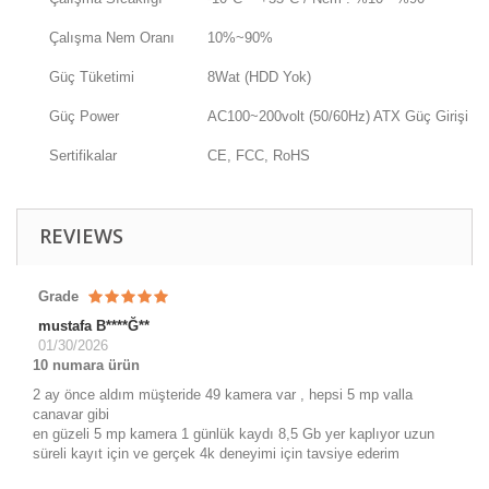
Çalışma Nem Oranı
10%~90%
Güç Tüketimi
8Wat (HDD Yok)
Güç Power
AC100~200volt (50/60Hz) ATX Güç Girişi
Sertifikalar
CE, FCC, RoHS
REVIEWS
Grade
mustafa B****Ğ**
01/30/2026
10 numara ürün
2 ay önce aldım müşteride 49 kamera var , hepsi 5 mp valla
canavar gibi
en güzeli 5 mp kamera 1 günlük kaydı 8,5 Gb yer kaplıyor uzun
süreli kayıt için ve gerçek 4k deneyimi için tavsiye ederim