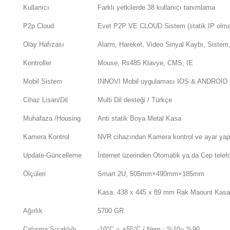
Kullanıcı
Farklı yetkilerde 38 kullanıcı tanımlama
P2p Cloud
Evet P2P VE CLOUD Sistem (statik IP olma
Olay Hafızası
Alarm, Hareket, Video Sinyal Kaybı, Sistem
Kontroller
Mouse, Rs485 Klavye, CMS, IE
Mobil Sistem
INNOVI Mobil uygulaması IOS & ANDROID 
Cihaz Lisan/Dil
Multi Dil desteği / Türkçe
Muhafaza /Housing
Anti statik Boya Metal Kasa
Kamera Kontrol
NVR cihazından Kamera kontrol ve ayar ya
Update-Güncelleme
İnternet üzerinden Otomatik ya da Cep tel
Ölçüleri
Smart 2U, 505mm×490mm×185mm
Kasa: 438 x 445 x 89 mm Rak Maount Kasa
Ağırlık
5700 GR
Çalışma Sıcaklığı
-10°C ~ +55°C / Nem : %10~ %90