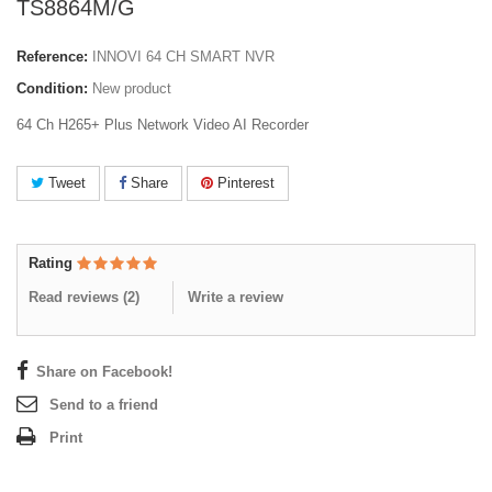
TS8864M/G
Reference:
INNOVI 64 CH SMART NVR
Condition:
New product
64 Ch H265+ Plus Network Video AI Recorder
Tweet
Share
Pinterest
Rating
Read reviews (
2
)
Write a review
Share on Facebook!
Send to a friend
Print