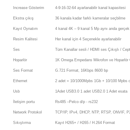
Increase Gösterim
4-9-16-32-64 ayarlanabilir kanal kapasitesi
Ekstra çıkış
36 kanala kadar farklı kameralar seçbilme
Kayıt Oynatım
4 kanal 4K – 9 kanal 5 Mp aynı anda gerçek
Resim Kalitesi
Her kanal için 4 Seçenekle ayarlanabilir
Ses
Tüm Kanallar sesli / HDMI ses Çıkışlı / Ce
Hoparlör
1K Omega Empedans Mikrofon ve Hoparlör G
Ses Format
G.721 Format, 16Kbps 8600 bp
Ethernet
2 adet = 10/1000Mpbs 1Gb + 10/100 Mpbs d
Usb
1Adet USB3.0 1 adet USB2.0 1 Adet esata
İletişim portu
Rs485 –Pelco d/p - rs232
Network Protokol
TCP/IP, IPv4, DHCP, NTP, RTSP, ONVIF, 
Sıkıştırma
Kayıt H265+ / H265 / H.264 Format