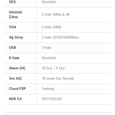
SES
Destekler
Görüntü
2 Adet 1080p & 4K
Çıkışı
VGA
1 Adet 1080p
Ağ Girişi
2 Adet 10/100/1000Mbps.
USB
3 Adet
E-Sata
Destekler
Alarm G/Ç
16 Grş. / 4 Çkş.
Ses G/Ç
36 kanal Ses Desteği
Cloud P2P
Seetong
NVR 5.0
DESTEKLER