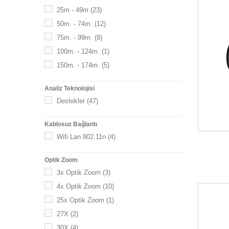
25m - 49m
(23)
50m. - 74m.
(12)
75m. - 99m.
(8)
100m. - 124m.
(1)
150m. - 174m.
(5)
Analiz Teknolojisi
Destekler
(47)
Kablosuz Bağlantı
Wifi Lan 802.11n
(4)
Optik Zoom
3x Optik Zoom
(3)
4x Optik Zoom
(10)
25x Optik Zoom
(1)
27X
(2)
30X
(4)