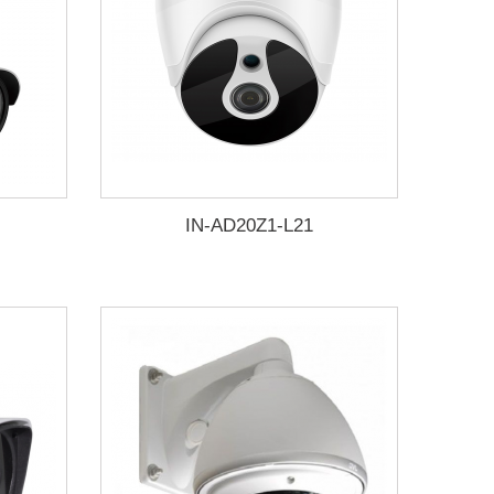
IN-AD20Z1-L21