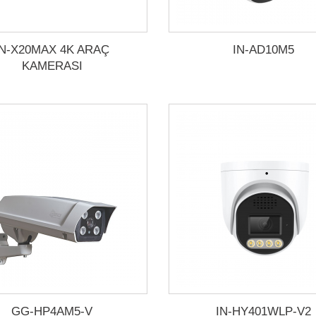
IN-X20MAX 4K ARAÇ
IN-AD10M5
KAMERASI
GG-HP4AM5-V
IN-HY401WLP-V2