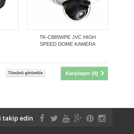
TK-C685WPE JVC HIGH
SPEED DOME KAMERA
Tümünü görüntüle
Karşılaştır (
0
)
i takip edin