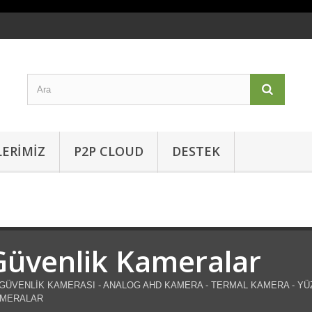
ERİMİZ
P2P CLOUD
DESTEK
Güvenlik Kameralar
 GÜVENLİK KAMERASI - ANALOG AHD KAMERA - TERMAL KAMERA - YÜ
MERALAR