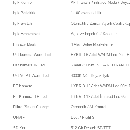
Işık Kontrol
Akıllı analiz / infrared Modu / Bey
Işık Parlaklık
1-100 ayarlanabilir
Işık Switch
Otomatik / Zaman Ayarlı /Açık /Kap
Işık Hassasiyeti
Açık ve kapalı 0-2 Kademe
Privacy Mask
4 Alan Bölge Maskeleme
Üst kamera Warm Led
HYBRID 6 Adet WARM Led 40m Etki 
Üst kamera IR Led
6 adet 850Nm INFRARED NANO L
Üst Ve PT Warm Led
4000K Nötr Beyaz Işık
PT Kamera
HYBRID 12 Adet WARM Led 60m Etk
PT Kamera ITR Led
HYBRID 12 Adet İnfrared Led 60m Et
Filitre /Smart Change
Otomatik / AI Kontrol
ONVIF
Evet / Profil S
SD Kart
512 Gb Destek SD/TFT