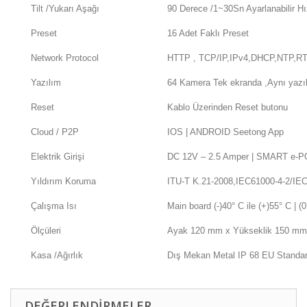
Tilt /Yukarı Aşağı
90 Derece /1~30Sn Ayarlanabilir Hı
Preset
16 Adet Faklı Preset
Network Protocol
HTTP , TCP/IP,IPv4,DHCP,NTP,
Yazılım
64 Kamera Tek ekranda ,Aynı yazıl
Reset
Kablo Üzerinden Reset butonu
Cloud / P2P
IOS | ANDROID Seetong App
Elektrik Girişi
DC 12V – 2.5 Amper | SMART e-PO
Yıldırım Koruma
ITU-T K.21-2008,IEC61000-4-2/IEC
Çalışma Isı
Main board (-)40° C ile (+)55° C | (
Ölçüleri
Ayak 120 mm x Yükseklik 150 m
Kasa /Ağırlık
Dış Mekan Metal IP 68 EU Standar
DEĞERLENDIRMELER