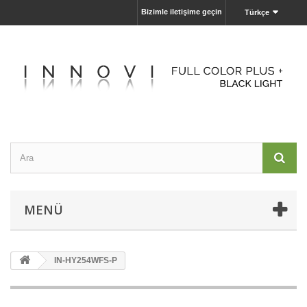
Bizimle iletişime geçin
Türkçe
MENÜ
IN-HY254WFS-P