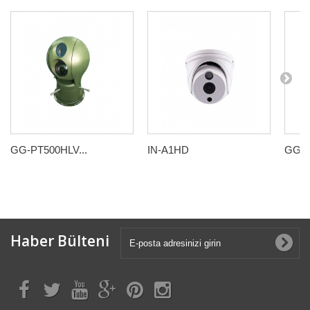
GG-PT500HLV...
IN-A1HD
GG-P
Haber Bülteni