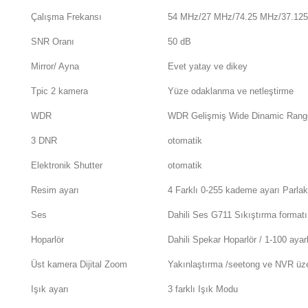
Çalışma Frekansı
54 MHz/27 MHz/74.25 MHz/37.12
SNR Oranı
50 dB
Mirror/ Ayna
Evet yatay ve dikey
Tpic 2 kamera
Yüze odaklanma ve netleştirme
WDR
WDR Gelişmiş Wide Dinamic Rang
3 DNR
otomatik
Elektronik Shutter
otomatik
Resim ayarı
4 Farklı 0-255 kademe ayarı Parlak
Ses
Dahili Ses G711 Sıkıştırma formatı 
Hoparlör
Dahili Spekar Hoparlör / 1-100 ayar
Üst kamera Dijital Zoom
Yakınlaştırma /seetong ve NVR üz
Işık ayarı
3 farklı Işık Modu