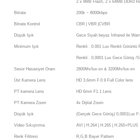
2 x 8MB Flash, 2 x 64MB DDR3 
Bitrate
200k ~ 8000kbps
Bitrate Kontrol
CBR | VBR |CVBR
Düşük Işık
Gece Siyah beyaz İnfrared ile Warm
Minimum Işık
Renkli : 0.001 Lux Renkli Görüntü F
Renkli : 0,0001 Lux Gece Görüş /S
Sesor Hasasiyet Oranı
2800Mv/lux-sn & 3200Mv/lux-sn
Üst Kamera Lens
HD 3,6mm F.0.9 Full Color lens
PT kamera Lens
HD 6mm F1.1 Lens
PT Kamera Zoom
4x Dijital Zoom
Düşük Işık
(Gerçek Gece Görüş) 0,0001Lux F.
Video Sıkıştırma
AVI | H.264 | H.265 | H.265+PLUS
Renk Filitresi
R,G,B Bayer Pattern