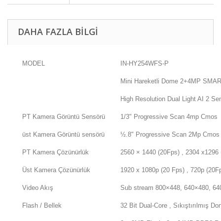
DAHA FAZLA BILGI
MODEL
IN-HY254WFS-P
Mini Hareketli Dome 2+4MP S
High Resolution Dual Light AI 2 S
PT Kamera Görüntü Sensörü
1/3" Progressive Scan 4mp Cmos
üst Kamera Görüntü sensörü
½.8" Progressive Scan 2Mp Cmos
PT Kamera Çözünürlük
2560 × 1440 (20Fps) , 2304 x1296 
Üst Kamera Çözünürlük
1920 x 1080p (20 Fps) , 720p (20F
Video Akış
Sub stream 800×448, 640×480, 64
Flash / Bellek
32 Bit Dual-Core , Sıkıştırılmış