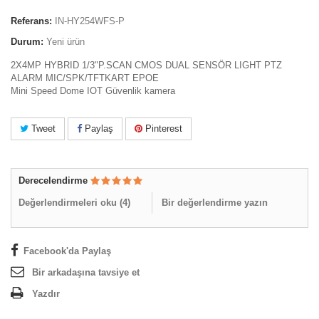
Referans:
IN-HY254WFS-P
Durum:
Yeni ürün
2X4MP HYBRID 1/3"P.SCAN CMOS DUAL SENSÖR LIGHT PTZ
ALARM MIC/SPK/TFTKART EPOE
Mini Speed Dome IOT Güvenlik kamera
Tweet
Paylaş
Pinterest
Derecelendirme
Değerlendirmeleri oku (
4
)
Bir değerlendirme yazın
Facebook'da Paylaş
Bir arkadaşına tavsiye et
Yazdır