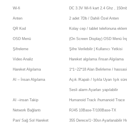
Wi-fi
DC 3.3V Wi-fi kart 2.4 Ghz , 150m
Anten
2 adet 7Db / Dahili Özel Anten
QR Kod
Kolay cep / tablet telefonuna ekl
OSD Menü
(On Screen Display) OSD Menü İng
Şifreleme
Şifre Verilebilir | Kullanıcı Yetkisi
Video Analiz
Hareket algılama /İnsan Algılama
Hareket Algılama
1*1~22*18 Alan Belirleme / hassas
AI – İnsan Algılama
Açık /Kapalı / Işıkla Uyarı Işık sür
Sesli alarm Ayarları yapılabilir
AI –insan Takip
Humanoid Track /humanoid Trace
Network Bağlantı
RJ45 10Base-T/100Base-TX
Pan/ Sağ Sol Hareket
355 Derece/1~30sn Ayarlanabilir Hı