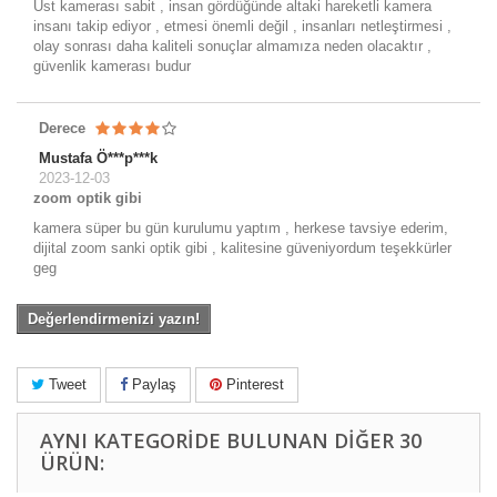
Üst kamerası sabit , insan gördüğünde altaki hareketli kamera
insanı takip ediyor , etmesi önemli değil , insanları netleştirmesi ,
olay sonrası daha kaliteli sonuçlar almamıza neden olacaktır ,
güvenlik kamerası budur
Derece
Mustafa Ö***p***k
2023-12-03
zoom optik gibi
kamera süper bu gün kurulumu yaptım , herkese tavsiye ederim,
dijital zoom sanki optik gibi , kalitesine güveniyordum teşekkürler
geg
Değerlendirmenizi yazın!
Tweet
Paylaş
Pinterest
AYNI KATEGORIDE BULUNAN DIĞER 30
ÜRÜN: