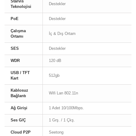
Starvis
Destekler
Teknolojisi
PoE
Destekler
Çalışma
İç & Dış Ortam
Ortamı
SES
Destekler
WDR
120 dB
USB / TFT
512gb
Kart
Kablosuz
Wifi Lan 802.11n
Bağlantı
Ağ Girişi
1 Adet 10/100Mbps.
Ses G/Ç
1 Grş. / 1 Çkş.
Cloud P2P
Seetong